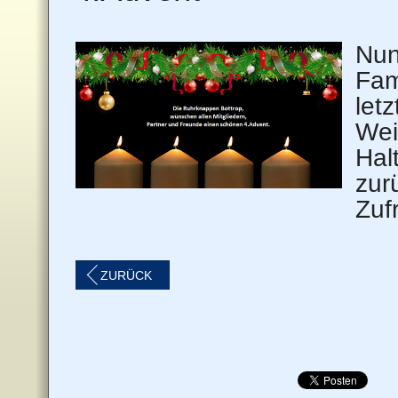
Nun
Fam
let
Wei
Hal
zur
Zuf
ZURÜCK